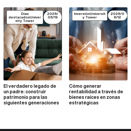
Días
2026/
InversiónUniversit
2026/0
destacadosUniver
06/19
y Tower
6/12
sity Tower
El verdadero legado de
Cómo generar
VER MÁS
VER MÁS
un padre: construir
rentabilidad a través de
patrimonio para las
bienes raíces en zonas
siguientes generaciones
estratégicas