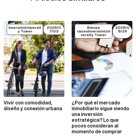
InversiónUniversit
2026/0
Bienes
2026/0
y Tower
7/03
raícesInversiónUni
6/26
versity Tower
Vivir con comodidad,
¿Por qué el mercado
VER MÁS
VER MÁS
diseño y conexión urbana
inmobiliario sigue siendo
una inversión
estratégica? Lo que
pocos consideran al
momento de comprar