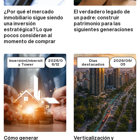
¿Por qué el mercado
El verdadero legado de
VER MÁS
VER MÁS
inmobiliario sigue siendo
un padre: construir
una inversión
patrimonio para las
estratégica? Lo que
siguientes generaciones
pocos consideran al
momento de comprar
InversiónUniversit
2026/0
Días
2026/06/
y Tower
6/12
destacados
05
Cómo generar
Verticalización y
VER MÁS
VER MÁS