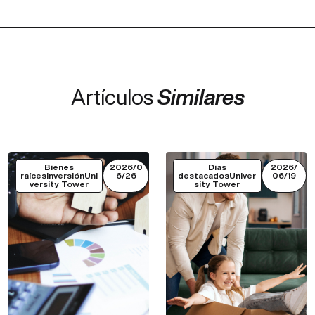
Artículos
Similares
Bienes
2026/0
Días
2026/
raícesInversiónUni
6/26
destacadosUniver
06/19
versity Tower
sity Tower