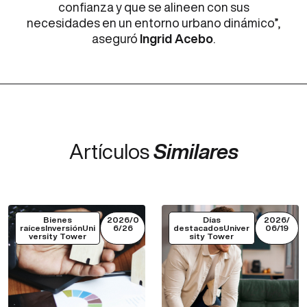
confianza y que se alineen con sus
necesidades en un entorno urbano dinámico”,
aseguró
Ingrid Acebo
.
Artículos
Similares
Bienes
2026/0
Días
2026/
raícesInversiónUni
6/26
destacadosUniver
06/19
versity Tower
sity Tower