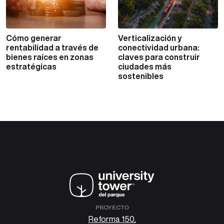
Cómo generar
Verticalización y
VER MÁS
VER MÁS
rentabilidad a través de
conectividad urbana:
bienes raíces en zonas
claves para construir
estratégicas
ciudades más
sostenibles
PROYECTO
Reforma 150,