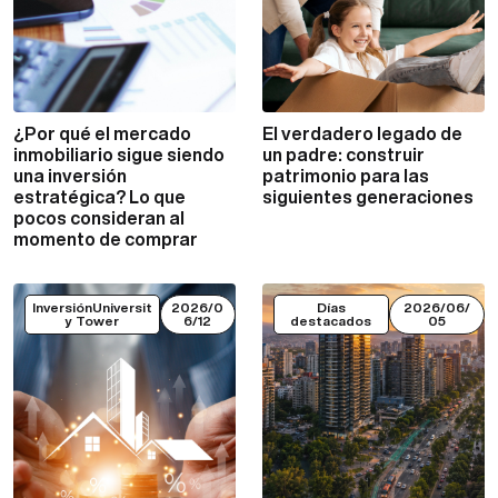
¿Por qué el mercado
El verdadero legado de
VER MÁS
VER MÁS
inmobiliario sigue siendo
un padre: construir
una inversión
patrimonio para las
estratégica? Lo que
siguientes generaciones
pocos consideran al
momento de comprar
InversiónUniversit
2026/0
Días
2026/06/
y Tower
6/12
destacados
05