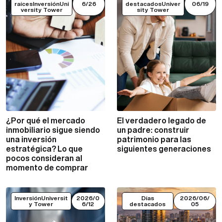
raícesInversiónUni
6/26
destacadosUniver
06/19
versity Tower
sity Tower
¿Por qué el mercado
El verdadero legado de
VER MÁS
VER MÁS
inmobiliario sigue siendo
un padre: construir
una inversión
patrimonio para las
estratégica? Lo que
siguientes generaciones
pocos consideran al
momento de comprar
InversiónUniversit
2026/0
Días
2026/06/
y Tower
6/12
destacados
05