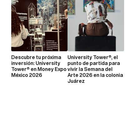
Descubre tu próxima
University Tower®, el
VER MÁS
VER MÁS
inversión: University
punto de partida para
Tower® en Money Expo
vivir la Semana del
México 2026
Arte 2026 en la colonia
Juárez