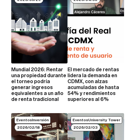
Mundial 2026: Rentar
El mercado de rentas
VER MÁS
VER MÁS
una propiedad durante
lidera la demanda en
el torneo podría
CDMX, con alzas
generar ingresos
acumuladas de hasta
equivalentes a un año
54% y rendimientos
de renta tradicional
superiores al 6%
EventosInversión
EventosUniversity Tower
2026/02/18
2026/02/03