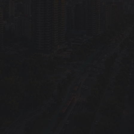
Días
destacadosUniversity
Tower