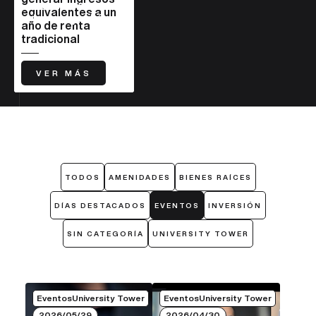
durante el
patrimonio para las
través de bienes
para construir
equivalentes a un
torneo podría
siguientes
raíces en zonas
ciudades más
año de renta
generar
generaciones
estratégicas
sostenibles
tradicional
ingresos
equivalentes a
un año de renta
VER MÁS
VER MÁS
VER MÁS
VER MÁS
tradicional
TODOS
AMENIDADES
BIENES RAÍCES
DÍAS DESTACADOS
EVENTOS
INVERSIÓN
SIN CATEGORÍA
UNIVERSITY TOWER
EventosUniversity Tower
EventosUniversity Tower
2026/05/29
2026/04/30