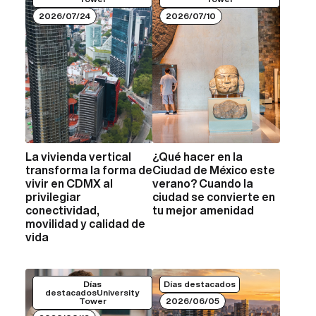
2026/07/24
2026/07/10
La vivienda vertical
¿Qué hacer en la
VER MÁS
VER MÁS
transforma la forma de
Ciudad de México este
vivir en CDMX al
verano? Cuando la
privilegiar
ciudad se convierte en
conectividad,
tu mejor amenidad
movilidad y calidad de
vida
Días
Días destacados
destacadosUniversity
Tower
2026/06/05