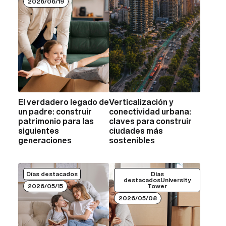
2026/06/19
El verdadero legado de
Verticalización y
VER MÁS
VER MÁS
un padre: construir
conectividad urbana:
patrimonio para las
claves para construir
siguientes
ciudades más
generaciones
sostenibles
Días destacados
Días
destacadosUniversity
2026/05/15
Tower
2026/05/08