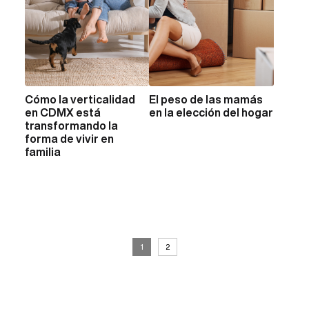
Cómo la verticalidad
El peso de las mamás
VER MÁS
VER MÁS
en CDMX está
en la elección del hogar
transformando la
forma de vivir en
familia
1
2