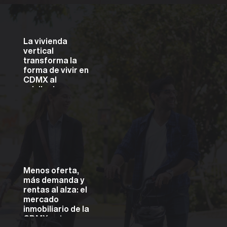
La vivienda
vertical
transforma la
forma de vivir en
CDMX al
privilegiar
conectividad,
Bienes
raícesInversiónUnivers
movilidad y
ity Tower
calidad de vida
Menos oferta,
más demanda y
rentas al alza: el
mercado
inmobiliario de la
CDMX entra en