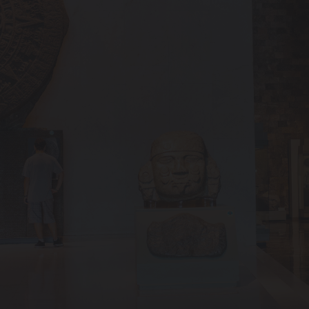
Días
destacadosUniversity
Tower